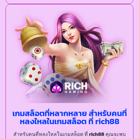
เกมสล็อตที่หลากหลาย สำหรับคนที่
หลงใหลในเกมสล็อต ที่ rich88
สำหรับคนที่หลงใหลในเกมสล็อต ที่
rich88
คุณจะพบ