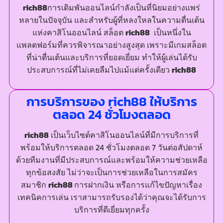
rich88
การเดิมพันออนไลน์กำลังเป็นที่นิยมอย่างแพร่
หลายในปัจจุบัน และสำหรับผู้ที่หลงใหลในความตื่นเต้น
แห่งคาสิโนออนไลน์ สล็อต
rich88
เป็นหนึ่งใน
แพลตฟอร์มที่ควรพิจารณาอย่างสูงสุด เพราะมีเกมสล็อต
ที่น่าตื่นเต้นและบริการที่ยอดเยี่ยม ทำให้ผู้เล่นได้รับ
ประสบการณ์ที่ไม่เคยลืมไปแม้แต่ครั้งเดียว
rich88
การบริการของ rich88 ให้บริการ
ตลอด 24 ชั่วโมงตลอด
rich88
เป็นเว็บไซต์คาสิโนออนไลน์ที่มีการบริการที่
พร้อมให้บริการตลอด 24 ชั่วโมงตลอด 7 วันต่อสัปดาห์
ด้วยทีมงานที่มีประสบการณ์และพร้อมให้ความช่วยเหลือ
ทุกข้อสงสัย ไม่ว่าจะเป็นการช่วยเหลือในการสมัคร
สมาชิก
rich88
การฝากเงิน หรือการแก้ไขปัญหาเรื่อง
เทคนิคการเล่น เราสามารถรับรองได้ว่าคุณจะได้รับการ
บริการที่ดีเยี่ยมทุกครั้ง